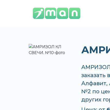
АМРИ
АМРИЗОЛ 
заказать 
Алфавит, 
№2 по цен
других г
Цена: от
6