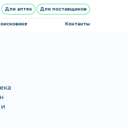
Для аптек
Для поставщиков
поисковике
Контакты
тека
ан
 и