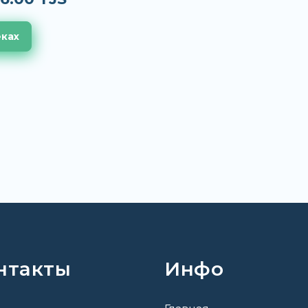
еках
нтакты
Инфо