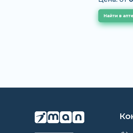
Найти в апт
Ко