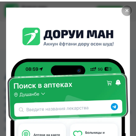
Доруи ман
✕
Установить
Найти лекарства стало еще легче.
АМРИЗОЛ КЛ СВ. №10
АМРИЗОЛ КЛ СВ. №10 можно купить или
заказать в аптеках, Авиценна, Аптека + 24/7,
Аптека Алфавит, Аптека Нур (Nur), Арча, Ватан
№1, Ватан №2 по цене от 66.00 TJS до 90.90 TJS в
Душанбе и других городах Таджикистана
Цена: от
66.00 TJS