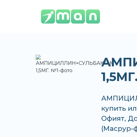
АМП
1,5МГ
АМПИЦИЛ
купить ил
Офият, До
(Масрур-