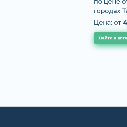
по цене о
городах 
Цена: от
4
Найти в апт