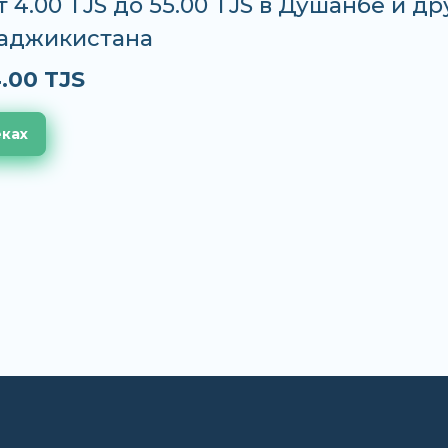
т 4.00 TJS до 55.00 TJS в Душанбе и др
Таджикистана
.00 TJS
еках