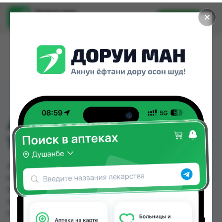
Доруи ман
✕
Установить
Найти лекарства стало еще легче.
АЛФОТИЛИН АМП
1000МГ 4МЛ №3
АЛФОТИЛИН АМП 1000МГ 4МЛ №3 можно
купить или заказать в аптеках, Саховати
Истаравшан, Абубакри Карим, АЗИЗ ВАКО ,
Алишер-К, Амирӣ, Аптека + 24/7, Аптека Алфавит
по цене от 140.00 TJS до 174.80 TJS в Душанбе и