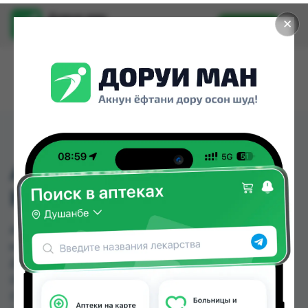
Доруи ман
✕
Установить
Найти лекарства стало еще легче.
АКРОВЕЛЛ ФОРТЕ
КАПС. №30
АКРОВЕЛЛ ФОРТЕ КАПС. №30 можно купить
или заказать в аптеках, Авиценна, Амирӣ,
Дорухонаи "Гулчехр", Дорухонаи Мадад
(Буратино), Сабо, Саховат (Гулбаҳор), Саховат
(Панҷшанбе) по цене от 2.83 TJS до 84.00 TJS в