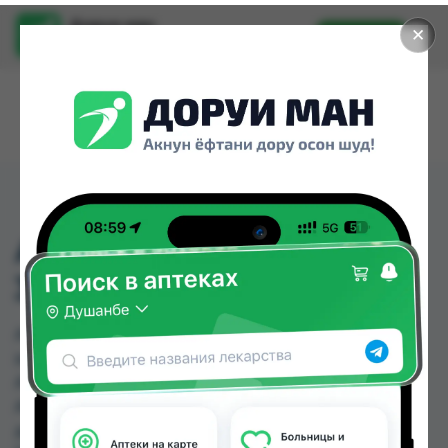
Доруи ман
✕
Установить
Найти лекарства стало еще легче.
АДВАНТАН КРЕМ 0,1%.
30ГР
АДВАНТАН КРЕМ 0,1%. 30ГР можно купить или
заказать в аптеках, Абубакри Карим, Авиценна,
АЗИЗ ВАКО , Алишер-К, Аптека + 24/7, Аптека
Алфавит, Аптека Нур (Nur) по цене от 33.00 TJS
до 51.75 TJS в Душанбе и других городах