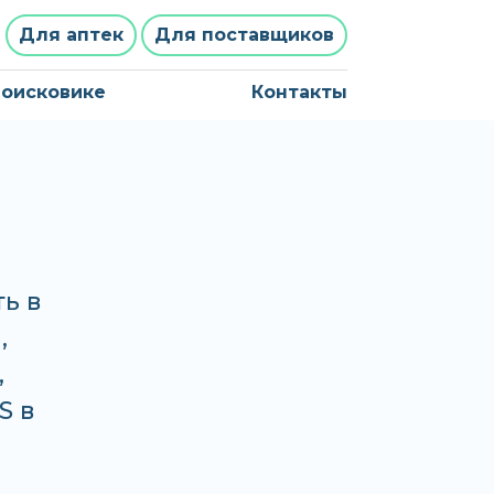
Для аптек
Для поставщиков
поисковике
Контакты
ь в
,
,
S в