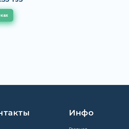
еках
нтакты
Инфо