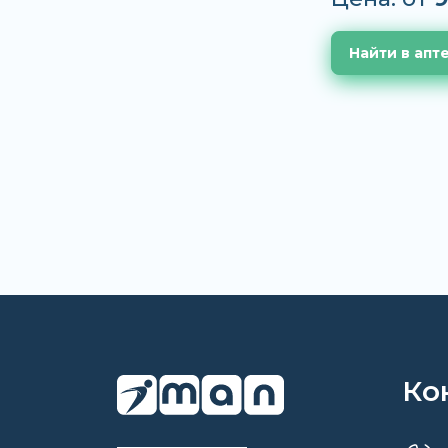
Найти в апт
Ко