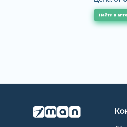
Найти в апт
Ко