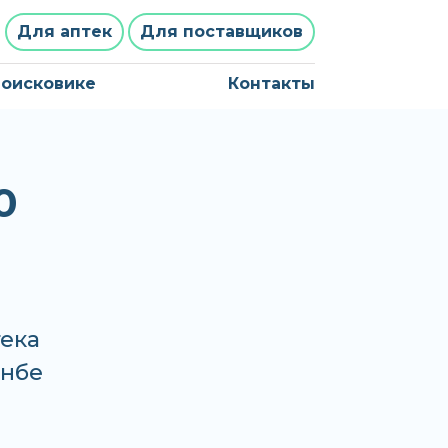
Для аптек
Для поставщиков
поисковике
Контакты
0
тека
анбе