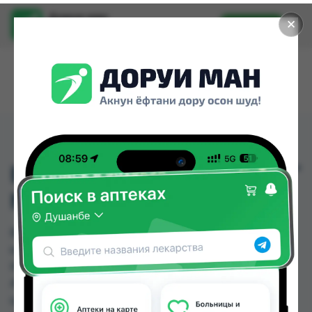
Доруи ман
✕
Установить
Найти лекарства стало еще легче.
ВИТАМИН Е КАП 200МГ
№10 РОССИЯ
ВИТАМИН Е КАП 200МГ №10 РОССИЯ можно
купить или заказать в аптеках, Саховати
Истаравшан, GS Дорухона, Авиценна, Амирӣ,
Аптека + 24/7, Аптека АХРОМ, Аптека Вита по
цене от 1.70 TJS до 184.00 TJS в Душанбе и