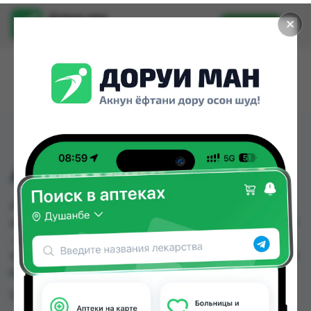
Доруи ман
✕
Установить
Найти лекарства стало еще легче.
АФАЛА ТБ №100
АФАЛА ТБ №100 можно купить или заказать в
аптеках, Абубакри Карим, Авиценна, АЗИЗ ВАКО
, Алишер-К, Аптека + 24/7, Аптека Алфавит,
Аптека Нур (Nur) по цене от 0.70 TJS до 96.60 TJS
в Душанбе и других городах Таджикистана
Цена: от
0.70 TJS