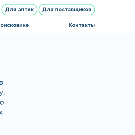
Для аптек
Для поставщиков
поисковике
Контакты
в
у,
о
х