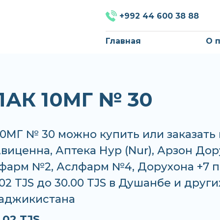
+992 44 600 38 88
Главная
О 
АК 10МГ № 30
0МГ № 30 можно купить или заказать 
Авиценна, Аптека Нур (Nur), Арзон Дор
лфарм №2, Аслфарм №4, Дорухона +7 п
.02 TJS до 30.00 TJS в Душанбе и други
Таджикистана
.02 TJS