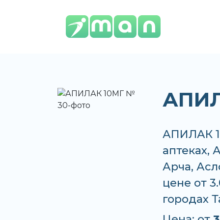
АПИЛ
АПИЛАК 1
аптеках, 
Арча, Ас
цене от 3
городах 
Цена: от
3