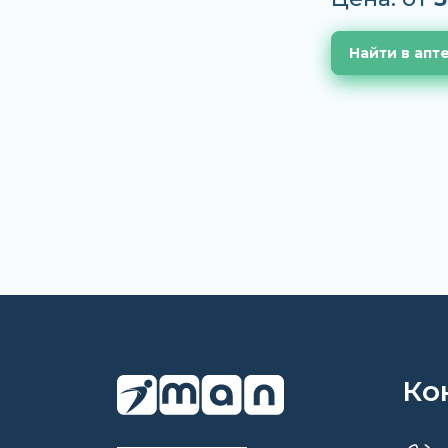
Найти в апт
Ко