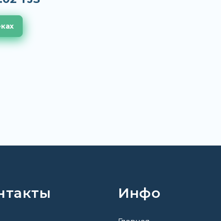
еках
нтакты
Инфо