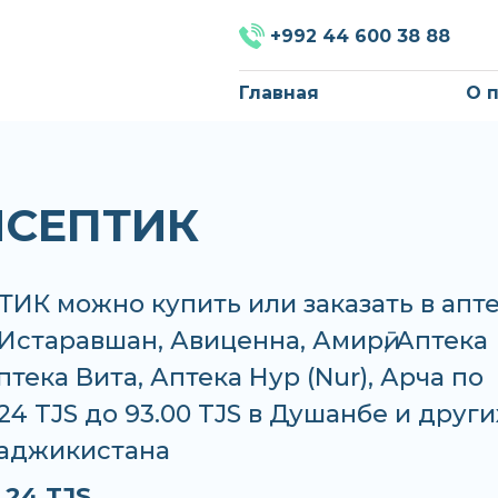
+992 44 600 38 88
Главная
О 
ИСЕПТИК
К можно купить или заказать в апте
Истаравшан, Авиценна, Амирӣ, Аптека
тека Вита, Аптека Нур (Nur), Арча по
.24 TJS до 93.00 TJS в Душанбе и други
Таджикистана
.24 TJS