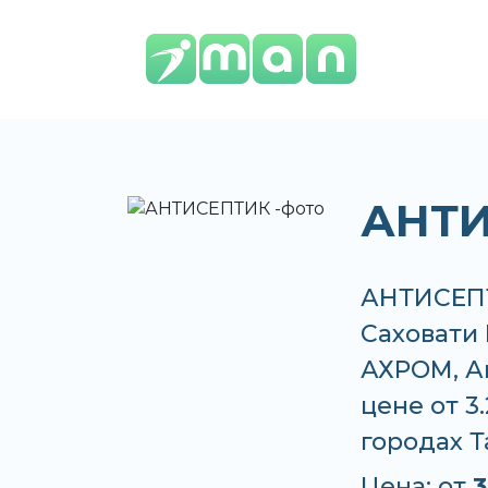
АНТ
АНТИСЕПТИ
Саховати 
АХРОМ, Ап
цене от 3
городах 
Цена: от
3