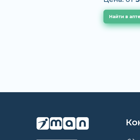
Найти в апт
Ко