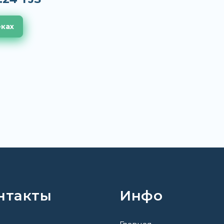
еках
нтакты
Инфо