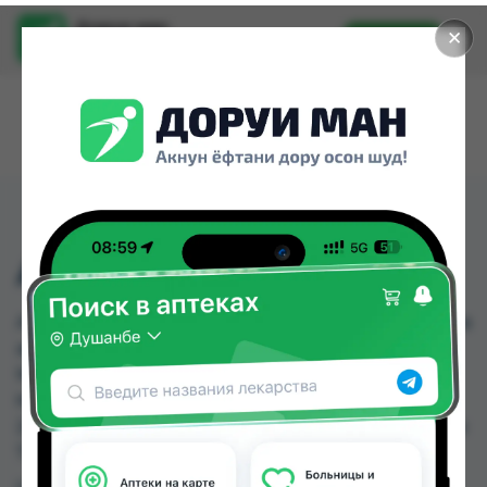
Доруи ман
✕
Установить
Найти лекарства стало еще легче.
АНДИПАЛ ТАБ №10
АНДИПАЛ ТАБ №10 можно купить или заказать в
аптеках, Аптека Нур (Nur), Аптека ЧДММ
Мадад-57, Арча, Дору Фарм №2, Дору Фарм
№20, Дору Фарм №6, Дорухона +7 по цене от
2.50 TJS до 8.00 TJS в Душанбе и других городах
Таджикистана