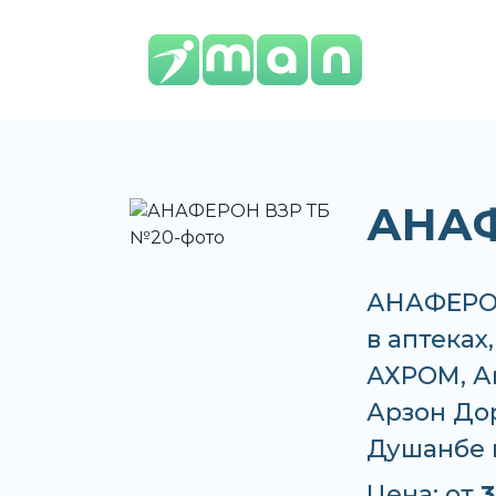
АНАФ
АНАФЕРОН
в аптеках
АХРОМ, Ап
Арзон Дор
Душанбе 
Цена: от
3