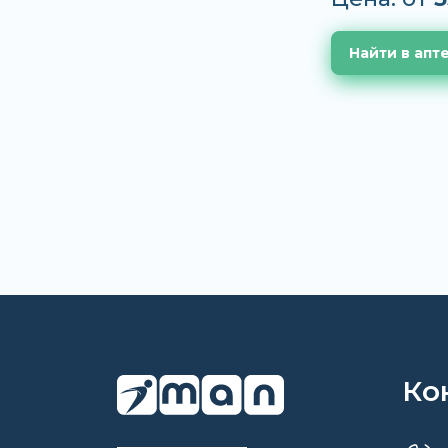
Найти в апт
Ко