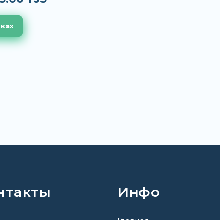
еках
нтакты
Инфо