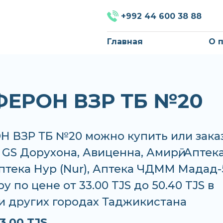
+992 44 600 38 88
Главная
О 
ЕРОН ВЗР ТБ №20
 ВЗР ТБ №20 можно купить или зака
, GS Дорухона, Авиценна, Амирӣ, Аптек
тека Нур (Nur), Аптека ЧДММ Мадад-
у по цене от 33.00 TJS до 50.40 TJS в
и других городах Таджикистана
3.00 TJS