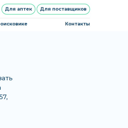
Для аптек
Для поставщиков
поисковике
Контакты
зать
а
57,