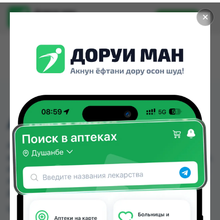
Доруи ман
✕
Установить
Найти лекарства стало еще легче.
АМПИОКС 0 5Г
АМПИОКС 0 5Г можно купить или заказать в
аптеках, Саховати Истаравшан, Абубакри Карим,
Авиценна, АЗИЗ ВАКО , Алишер-К, Аптека + 24/7,
Аптека Алфавит по цене от 1.50 TJS до 2.00 TJS в
Душанбе и других городах Таджикистана
Цена: от
1.50 TJS