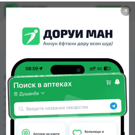
Доруи ман
✕
Установить
Найти лекарства стало еще легче.
АМЛОКОР-А ТАБ №30
АМЛОКОР-А ТАБ №30 можно купить или
заказать в аптеках, Аптека Нур (Nur), Арча, Доро
фарм, Доро фарм 82, Дорухона Зубайда,
Дорухона Имтиёз, Дорухона Махсус по цене от
37.84 TJS до 80.00 TJS в Душанбе и других
городах Таджикистана