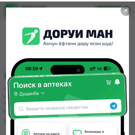
Доруи ман
✕
Установить
Найти лекарства стало еще легче.
REXONA КОБАЛЬТ
REXONA КОБАЛЬТ можно купить или заказать в
аптеках, Ватан №1, Ватан №2, Ибн Хайян
(Масрур-фарм) по цене от 25.00 TJS до 30.00 TJS
в Душанбе и других городах Таджикистана
Цена: от
25.00 TJS