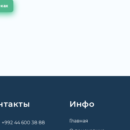
еках
нтакты
Инфо
Главная
+992 44 600 38 88