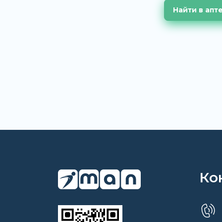
Найти в апт
Ко