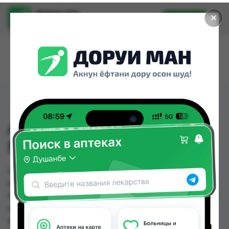
Доруи ман
✕
Установить
Найти лекарства стало еще легче.
AURA ШАМПУНЬ
ПИТАНИЕ 250МЛ
AURA ШАМПУНЬ ПИТАНИЕ 250МЛ можно
купить или заказать в аптеках, Дору Фарм №6,
Ибн Хайян (Масрур-фарм), Мардон, Эколайф по
цене от 23.00 TJS до 25.50 TJS в Душанбе и
других городах Таджикистана