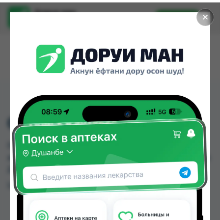
Доруи ман
✕
Установить
Найти лекарства стало еще легче.
0978 ТРОСТЬ
0978 ТРОСТЬ можно купить или заказать в
аптеках, Дору Фарм №20 по цене от 180.00 TJS в
Душанбе и других городах Таджикистана
Цена: от
180.00 TJS