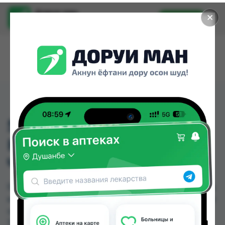
Доруи ман
✕
Установить
Найти лекарства стало еще легче.
5702
КОМПРЕССИОННЫЙ
ЧУЛКИ
5702 КОМПРЕССИОННЫЙ ЧУЛКИ можно купить
или заказать в аптеках, Дору Фарм №20 по цене
от 220.00 TJS в Душанбе и других городах
Таджикистана