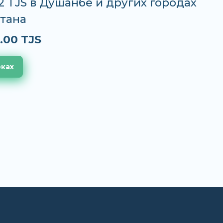
72 TJS в Душанбе и других городах
тана
.00 TJS
еках