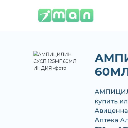
АМПИ
60М
АМПИЦИЛ
купить ил
Авиценна,
Аптека Ал