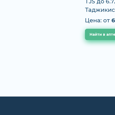
TJS до 6.
Таджикис
Цена: от
6
Найти в апт