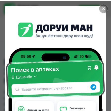
Доруи ман
✕
Установить
Найти лекарства стало еще легче.
ВИТАМИН Е 400
ЭРОНИ КАПС.400МГ
№60
ВИТАМИН Е 400 ЭРОНИ КАПС.400МГ №60
можно купить или заказать в аптеках, Саховати
Истаравшан, GS Дорухона, Авиценна, Амирӣ,
Аптека + 24/7, Аптека АХРОМ, Аптека Вита по