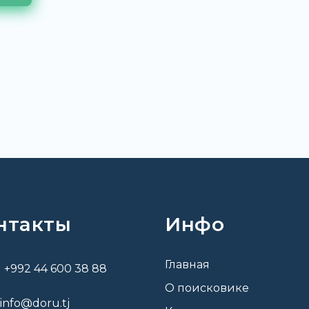
нтакты
Инфо
Главная
+992 44 600 38 88
О поисковике
info@doru.tj