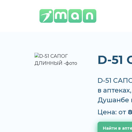
D-51
D-51 САП
в аптеках
Душанбе 
Цена: от
8
Найти в апт