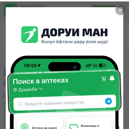
Доруи ман
✕
Установить
Найти лекарства стало еще легче.
ВАТНЫЙ ДИСК 120ШТ
LORI
ВАТНЫЙ ДИСК 120ШТ LORI можно купить или
заказать в аптеках, Дору Фарм №20, Дорухона
Эвалар, Нишон №1, Релакс №1 по цене от 11.00
TJS до 18.00 TJS в Душанбе и других городах
Таджикистана