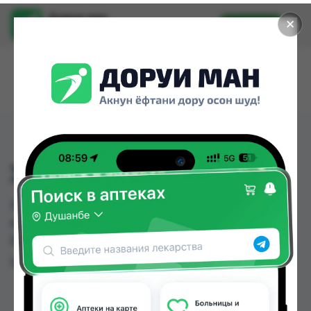
Доруи ман
✕
Установить
Найти лекарства стало еще легче.
302 ГРАДУСНИК
302 ГРАДУСНИК можно купить или заказать в
аптеках, Дору Фарм №20 по цене от 23.00 TJS в
Душанбе и других городах Таджикистана
Цена: от
23.00 TJS