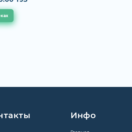
еках
нтакты
Инфо