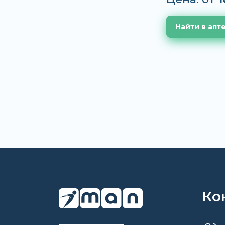
Найти в апт
Ко