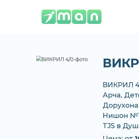
ВИКР
ВИКРИЛ 4/
Арча, Дет
Дорухона 
Нишон №1,
TJS в Душ
Цена: от
1