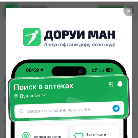
Доруи ман
✕
Установить
Найти лекарства стало еще легче.
ДЕТСКИЕ КУСАЧКИ-
КЛИПЕР ДЛЯ НОГТЕЙ С
РУКОЯТОЙ
ДЕТСКИЕ КУСАЧКИ-КЛИПЕР ДЛЯ НОГТЕЙ С
РУКОЯТОЙ можно купить или заказать в
аптеках, Дору Фарм №2, Дору Фарм №6, КВД
Дорухона, Мардон, Нишон №2, Нишон №3,