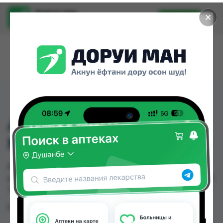
Доруи ман
✕
Установить
Найти лекарства стало еще легче.
АКЛАСТА 5МГ/100МЛ
№1
АКЛАСТА 5МГ/100МЛ №1 можно купить или
заказать в аптеках, Нишон №1 по цене от 1500.00
TJS в Душанбе и других городах Таджикистана
Цена: от
1500.00 TJS