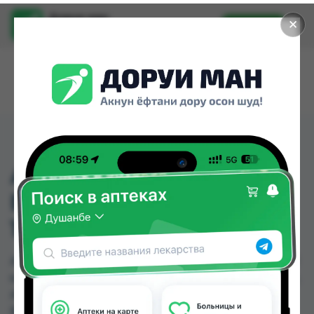
Доруи ман
✕
Установить
Найти лекарства стало еще легче.
АКУЛИЙ ЖИР ГЕЛЬ-
БАЛЬЗАМ ДЛЯ ТЕЛА
125МЛ
АКУЛИЙ ЖИР ГЕЛЬ-БАЛЬЗАМ ДЛЯ ТЕЛА 125МЛ
можно купить или заказать в аптеках, Авиценна,
Амирӣ, Аптека + 24/7, Аптека Алфавит, Аптека
Вита, Аптека Нур (Nur), Аптека ЧДММ Мадад-57