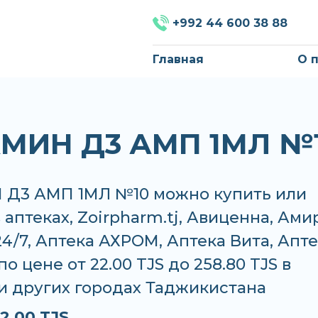
+992 44 600 38 88
Главная
О 
МИН Д3 АМП 1МЛ №
Д3 АМП 1МЛ №10 можно купить или
 аптеках, Zoirpharm.tj, Авиценна, Амир
24/7, Аптека АХРОМ, Аптека Вита, Апт
по цене от 22.00 TJS до 258.80 TJS в
и других городах Таджикистана
2.00 TJS