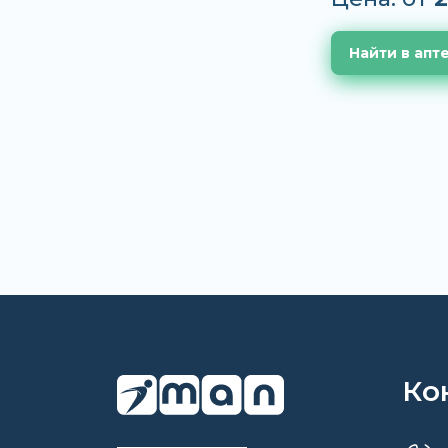
Найти в апт
Ко