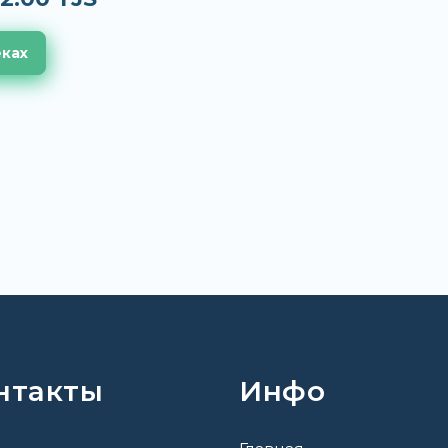
еках
нтакты
Инфо