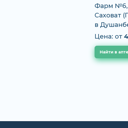
Фарм №6,
Саховат (Г
в Душанб
Цена: от
4
Найти в апт