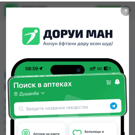
Доруи ман
✕
Установить
Найти лекарства стало еще легче.
ВИЛЛОГЕСТ 200МГ ТБ
№15
ВИЛЛОГЕСТ 200МГ ТБ №15 можно купить или
заказать в аптеках, Аптека Нур (Nur), Арча, Дору
Фарм №2, Дору Фарм №20, Дорухона
Бародарон, Дорухона Имтиёз, Самсон фарм по
цене от 140.00 TJS до 154.00 TJS в Душанбе и