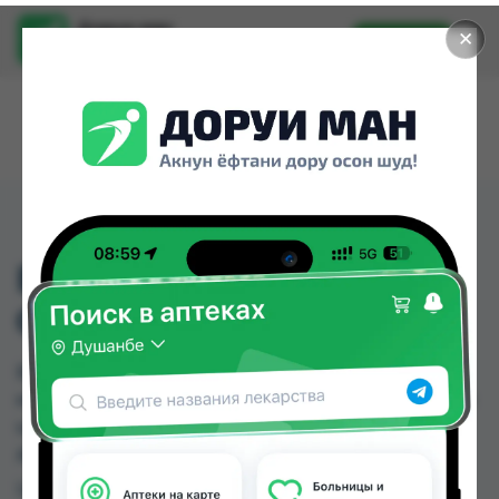
Доруи ман
✕
Установить
Найти лекарства стало еще легче.
ВЛАЖНИЫЕ
САЛФЕТКИ 120ШТ
ВЛАЖНИЫЕ САЛФЕТКИ 120ШТ можно купить
или заказать в аптеках, Нишон №1, Релакс №1 по
цене от 10.00 TJS до 10.00 TJS в Душанбе и
других городах Таджикистана
Цена: от
10.00 TJS