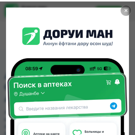
Доруи ман
✕
Установить
Найти лекарства стало еще легче.
АМПИЦИЛЛИН
СУЛЬБАКТАМ 1,5Г ФЛ
АНГЛИЯ
АМПИЦИЛЛИН СУЛЬБАКТАМ 1,5Г ФЛ АНГЛИЯ
можно купить или заказать в аптеках, Саховати
Истаравшан, Абубакри Карим, Авиценна, АЗИЗ
ВАКО , Алишер-К, Амирӣ, Аптека + 24/7 по цене от