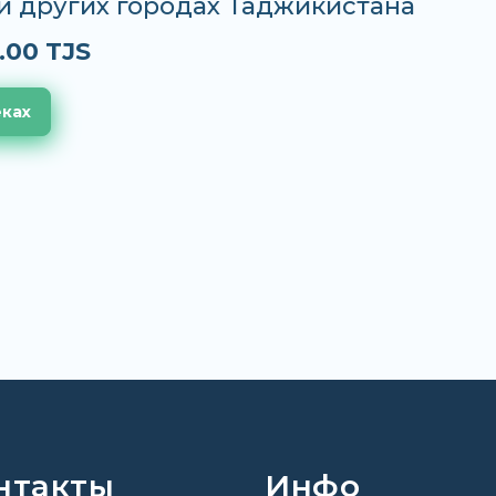
и других городах Таджикистана
.00 TJS
еках
нтакты
Инфо