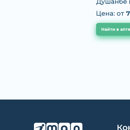
Душанбе 
Цена: от
7
Найти в апт
Ко