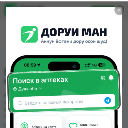
Доруи ман
✕
Установить
Найти лекарства стало еще легче.
ВИИ БЕБИ ЩЕТКА ДЛЯ
ЧИСТКИ БУТЫЛОК (106)
ВИИ БЕБИ ЩЕТКА ДЛЯ ЧИСТКИ БУТЫЛОК (106)
можно купить или заказать в аптеках, Самсон
фарм по цене от 26.00 TJS в Душанбе и других
городах Таджикистана
Цена: от
26.00 TJS