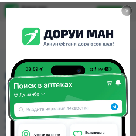
Доруи ман
✕
Установить
Найти лекарства стало еще легче.
ВИИ БЕБИ ПУСТЫШКА
ОРТОДОНТИЧЕСКАЯ
№1 (833)
ВИИ БЕБИ ПУСТЫШКА ОРТОДОНТИЧЕСКАЯ №1
(833) можно купить или заказать в аптеках,
Самсон фарм по цене от 26.00 TJS в Душанбе и
других городах Таджикистана