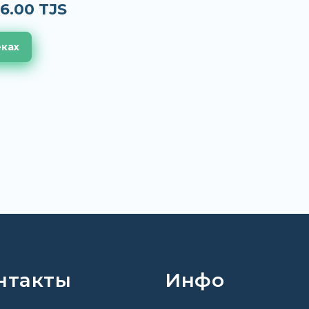
6.00 TJS
еках
нтакты
Инфо