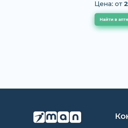
Цена: от
2
Найти в апт
Ко