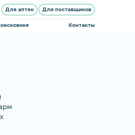
Для аптек
Для поставщиков
поисковике
Контакты
)
фарм
х