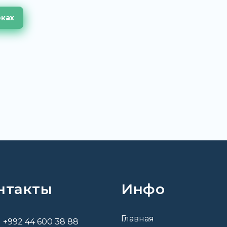
еках
нтакты
Инфо
Главная
+992 44 600 38 88