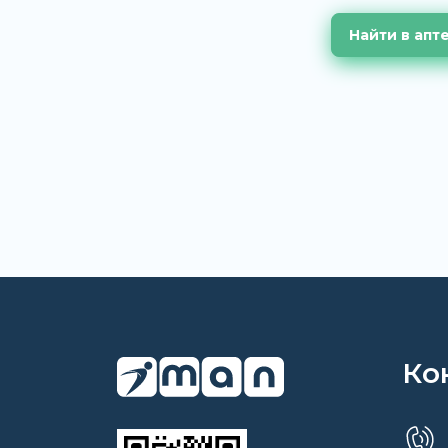
Найти в апт
Ко