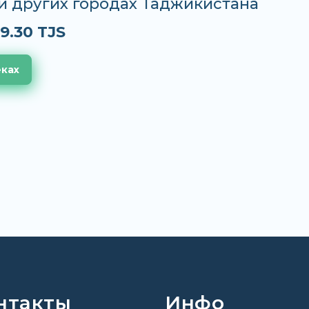
и других городах Таджикистана
9.30 TJS
еках
нтакты
Инфо