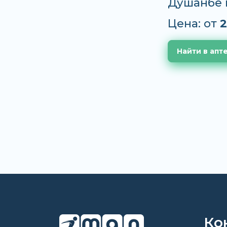
Душанбе 
Цена: от
2
Найти в апт
Ко