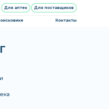
Для аптек
Для поставщиков
поисковике
Контакты
Г
и
тека