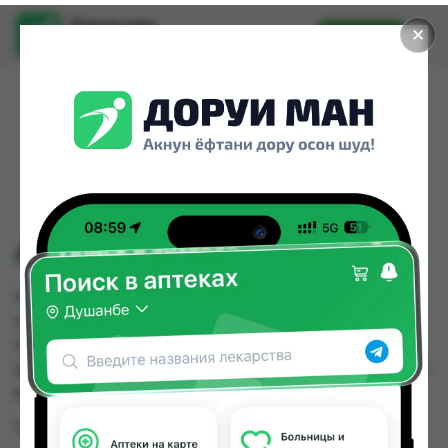
Доруи ман
✕
Установить
Найти лекарства стало еще легче.
АРГИНОВЕЛЛ СИРОП
АРГИНОВЕЛЛ СИРОП можно купить или
заказать в аптеках, Авиценна, Аптека + 24/7,
Аптека Нур (Nur), Арча, Аслфарм №2, Ватан №2,
Дору Фарм №2 по цене от 55.00 TJS до 66.70 TJS
в Душанбе и других городах Таджикистана
Цена: от
55.00 TJS