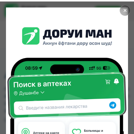
Доруи ман
✕
Установить
Найти лекарства стало еще легче.
АНГИО НОРМ №70
АНГИО НОРМ №70 можно купить или заказать в
аптеках, Дорухона Неъматулло, Самсон фарм по
цене от 99.00 TJS до 100.00 TJS в Душанбе и
других городах Таджикистана
Цена: от
99.00 TJS