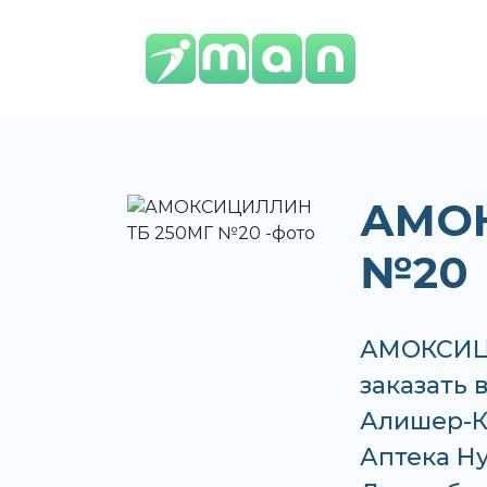
АМОК
№20
АМОКСИЦИ
заказать 
Алишер-К,
Аптека Нур