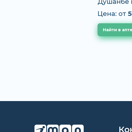
Душанбе 
Цена: от
5
Найти в апт
Ко