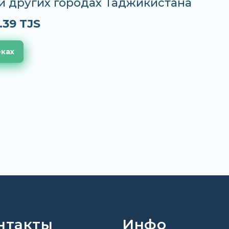
и других городах Таджикистана
.39 TJS
еках
нтакты
Инфо