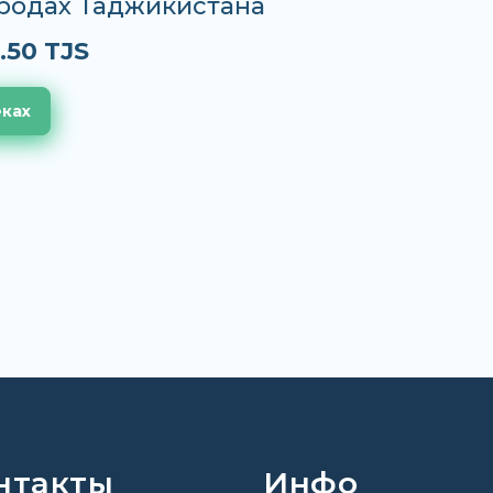
ородах Таджикистана
.50 TJS
еках
нтакты
Инфо