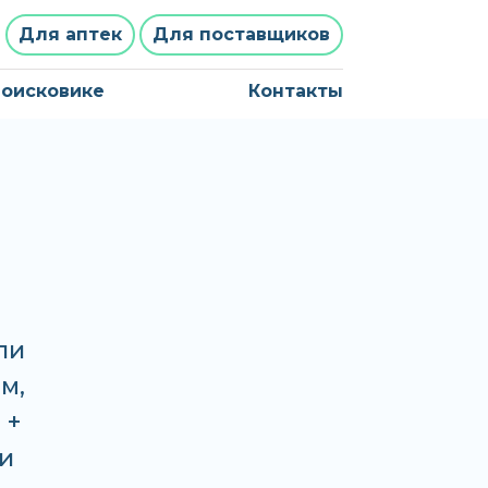
Для аптек
Для поставщиков
поисковике
Контакты
ли
м,
 +
 и