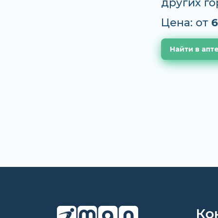
других г
Цена: от
6
Найти в апт
Ко