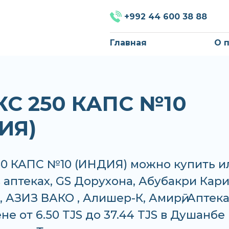
+992 44 600 38 88
Главная
О 
С 250 КАПС №10
ИЯ)
0 КАПС №10 (ИНДИЯ) можно купить и
в аптеках, GS Дорухона, Абубакри Кари
 АЗИЗ ВАКО , Алишер-К, Амирӣ, Аптека
ене от 6.50 TJS до 37.44 TJS в Душанбе