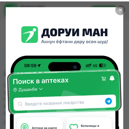
Доруи ман
✕
Установить
Найти лекарства стало еще легче.
АМОД-10 ТБ №30
АМОД-10 ТБ №30 можно купить или заказать в
аптеках, Дорухона Эдем №2, Мадад Фарм №111,
Ориёнфарм 74, Руми, Сабо, Самсон фарм, Санус
№2 по цене от 52.00 TJS до 62.00 TJS в Душанбе
и других городах Таджикистана
Цена: от
52.00 TJS