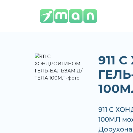
911 
ГЕЛЬ
100М
911 С ХО
100МЛ мож
Дорухона,