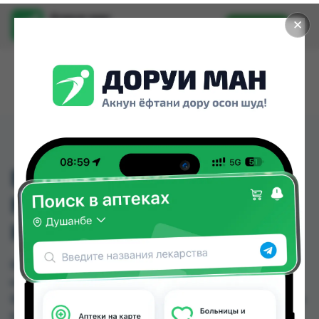
Доруи ман
✕
Установить
Найти лекарства стало еще легче.
ВИННИ КАША
МОЛОЧНАЯ
КУКУРУЗНАЯ 220Г, ,
ВИННИ КАША МОЛОЧНАЯ КУКУРУЗНАЯ 220Г, ,
можно купить или заказать в аптеках, Арча,
Ватан №1, Ватан №2, Дору Фарм №2, Дору Фарм
№20, Дору Фарм №6, Дорухона +7 по цене от