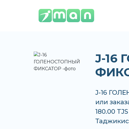
J-16
ФИК
J-16 ГОЛ
или заказ
180.00 TJ
Таджикис