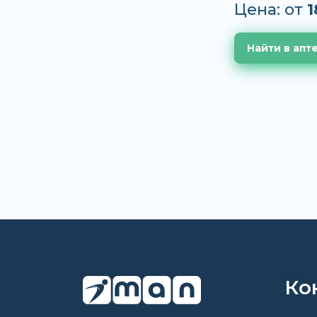
Цена: от
1
Найти в апт
Ко