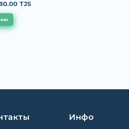
80.00 TJS
еках
нтакты
Инфо