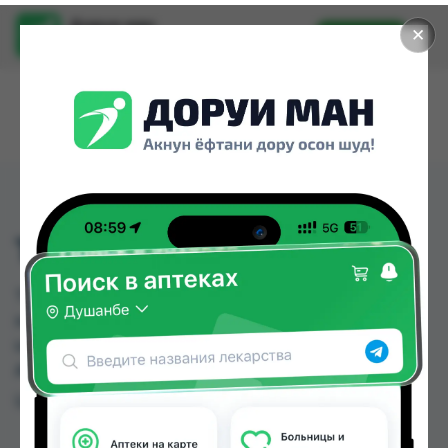
Доруи ман
✕
Установить
Найти лекарства стало еще легче.
TYNOR ANKLE SPLINT
TYNOR ANKLE SPLINT можно купить или
заказать в аптеках, Нишон №1, Нишон №3 по
цене от 210.00 TJS до 220.00 TJS в Душанбе и
других городах Таджикистана
Цена: от
210.00 TJS